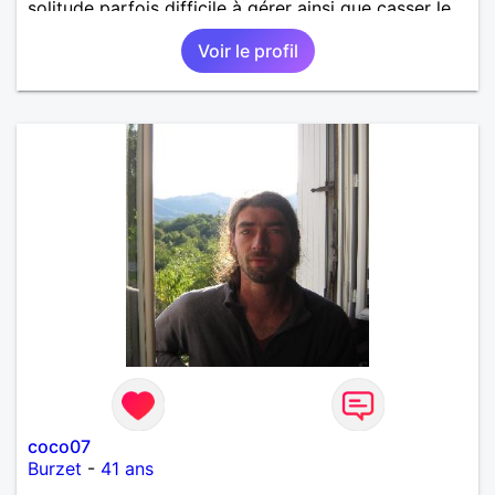
solitude parfois difficile à gérer ainsi que casser le
vague à l’âme. L’amitié reste extrêmement
Voir le profil
importante à mes yeux mais peut se décliner en des
sentiments plus puissants. « Le temps fera son
œuvre » disait Arthur Schopenhauer, philosophe
allemand que j’adore. J’aime discuter sans pour
autant être trop locace. Je suis bourré de qualités
avec très peu de défauts. Je suis altruiste,
bienveillant, empathique, attentionné, honnête,
respectueux, doux de caractère et compréhensif : je
laisse « glisser » beaucoup de choses. Mais ne vous
m’éprenez pas Mesdames, si une personne que
j’aime me trahit une fois, il n’y aura pas de seconde
chance et je l’effacerai à « vitam eternam ».
Néanmoins, je suis un tout petit peu maniaque ainsi
qu’impatient. J’essaye de faire des efforts. Rien de
bien dramatique ! Du moins je le pense……Je suis un
homme facile à vivre. À vous si vous le souhaitez,
d’apprendre à me connaître davantage. J’en serai
ravi….A très bientôt je l’espère.
coco07
Burzet
-
41 ans