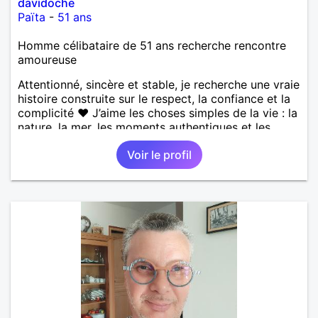
davidoche
Païta
-
51 ans
Homme célibataire de 51 ans recherche rencontre
amoureuse
Attentionné, sincère et stable, je recherche une vraie
histoire construite sur le respect, la confiance et la
complicité ❤️ J’aime les choses simples de la vie : la
nature, la mer, les moments authentiques et les
personnes au grand cœur 🌊🌿 Très câlin et
Voir le profil
affectueux, j’adore les petits moments de tendresse
et les calinous réguliers 😊❤️ La solitude finit parfois
par peser, alors si tu es en Nouvelle-Calédonie et
que tu crois encore à un amour vrai, prenons le
temps de discuter… et laissons l’avenir nous guider
🌹