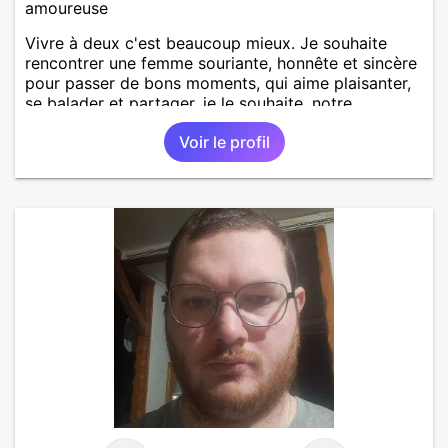
amoureuse
Vivre à deux c'est beaucoup mieux. Je souhaite
rencontrer une femme souriante, honnête et sincère
pour passer de bons moments, qui aime plaisanter,
se balader et partager, je le souhaite, notre
complicité. J'aime beaucoup les chantiers de
Voir le profil
randonnée pour se défouler, se relaxer, se détendre
et finalement prendre du bon temps. C'est difficile
de tout dire en quelques lignes. En revanche, vous
pouvez me contacter pour avoir plus
d'informations. A bientôt