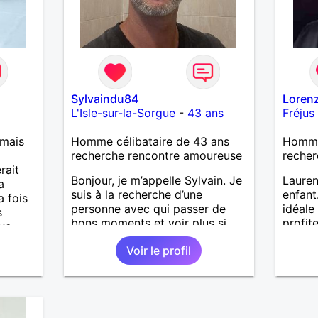
Sylvaindu84
Loren
L'Isle-sur-la-Sorgue
-
43 ans
Fréjus
 mais
Homme célibataire de 43 ans
Homme
recherche rencontre amoureuse
recher
rait
Bonjour, je m’appelle Sylvain. Je
Lauren
a
suis à la recherche d’une
enfant
a fois
personne avec qui passer de
idéale
s
bons moments et voir plus si
profit
ave…
nous nous correspondons.
de co
Voir le profil
J’aime la nature, les voyages et
aussi faire la fête de temps en
temps ;-)Je suis papa d’un petit
garçon de 7 ans dont je
m’occupe en garde alternée.