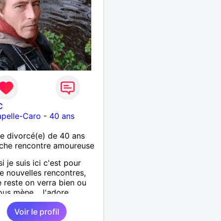
C
pelle-Caro
-
40 ans
 divorcé(e) de 40 ans
che rencontre amoureuse
si je suis ici c'est pour
de nouvelles rencontres,
e reste on verra bien ou
ous mène . J'adore
rir de nouvelles choses ,
Voir le profil
si vous voulez m'initier à