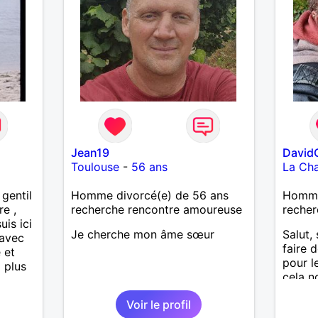
Jean19
David
Toulouse
-
56 ans
La Cha
gentil
Homme divorcé(e) de 56 ans
Homme
re ,
recherche rencontre amoureuse
recher
uis ici
Je cherche mon âme sœur
Salut, 
 avec
faire 
 et
pour l
i plus
cela n
découv
Voir le profil
alors 