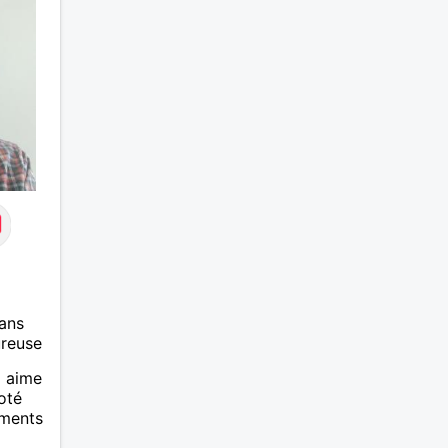
J’aime à peu près tous les styles
de musique. (Oui je suis pas trop
fan de Jul). Je fais du sport
pour garder la forme et plutôt
agréable à regarder. (Enfin je le
pense en tout cas 😂)
ans
ureuse
i aime
coté
oments