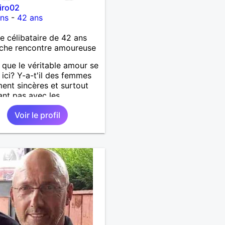
iro02
ons
-
42 ans
célibataire de 42 ans
che rencontre amoureuse
 que le véritable amour se
 ici? Y-a-t'il des femmes
ment sincères et surtout
ant pas avec les
ments des hommes? Etant
Voir le profil
mme protecteur et
illant, je veux continuer
oire et pouvoir enfin
 la petite famille que je
temps. Faux profil,
euse et autres joyeuseté
 votre chemin, vous ne
ressez pas du tout!