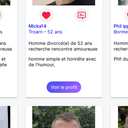
Micka14
Phil i
s
Troarn
-
52 ans
Borme
ans
Homme divorcé(e) de 52 ans
Homme
ureuse
recherche rencontre amoureuse
recher
 et
homme simple et honnête avec
Phil d
elle
de l'humour,
Voir le profil