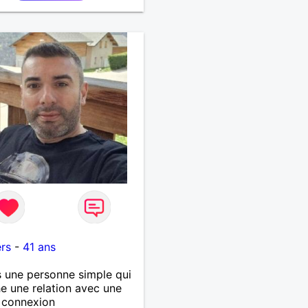
e vos activités je suis
t.
rs
-
41 ans
s une personne simple qui
e une relation avec une
 connexion