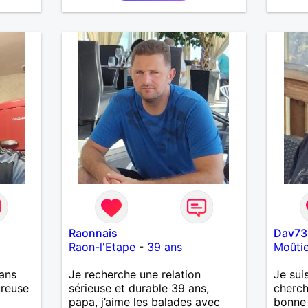
l'une d
partan
Raonnais
Dav73
Raon-l'Etape
-
39 ans
Moûtie
ans
Je recherche une relation
Je sui
ureuse
sérieuse et durable 39 ans,
cherch
papa, j’aime les balades avec
bonne