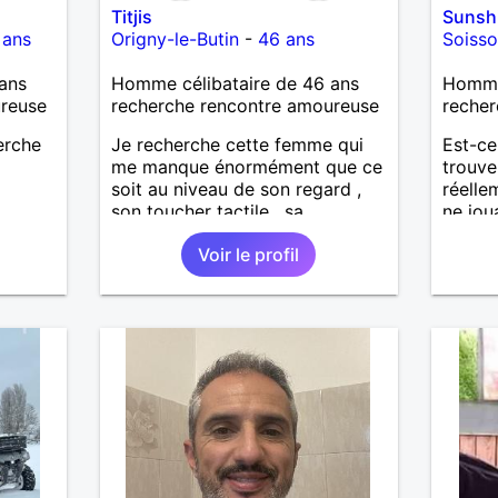
Titjis
Sunsh
 ans
Origny-le-Butin
-
46 ans
Soiss
ans
Homme célibataire de 46 ans
Homme 
ureuse
recherche rencontre amoureuse
recher
herche
Je recherche cette femme qui
Est-ce
me manque énormément que ce
trouve
soit au niveau de son regard ,
réelle
son toucher tactile , sa
ne jou
simplicité , sa douceur bref tout
senti
Voir le profil
ces défauts et ses qualités pour
un ho
une relation pérenne
bienve
d'y cr
former
désir 
profit
passer
m'inté