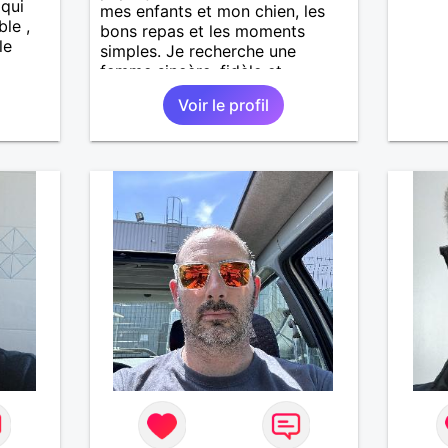
 qui
mes enfants et mon chien, les
ble ,
bons repas et les moments
le
simples. Je recherche une
femme sincère, fidèle et
sérieuse, avec qui construire une
Voir le profil
belle histoire. Je ne veux pas
perdre mon temps, juste trouver
la bonne personne. ❤️