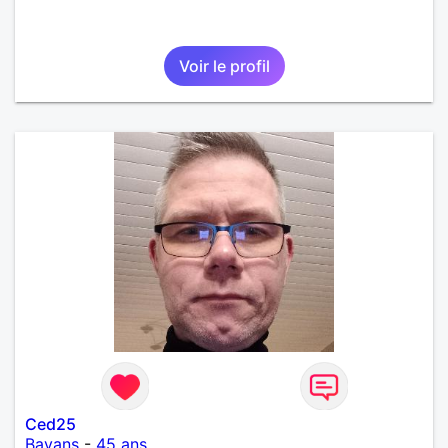
Voir le profil
Ced25
Bavans
-
45 ans