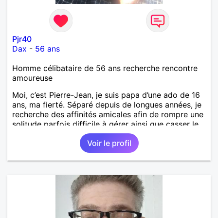
Pjr40
Dax
-
56 ans
Homme célibataire de 56 ans recherche rencontre
amoureuse
Moi, c’est Pierre-Jean, je suis papa d’une ado de 16
ans, ma fierté. Séparé depuis de longues années, je
recherche des affinités amicales afin de rompre une
solitude parfois difficile à gérer ainsi que casser le
vague à l’âme. L’amitié reste extrêmement
Voir le profil
importante à mes yeux mais peut se décliner en des
sentiments plus puissants. « Le temps fera son
œuvre » disait Arthur Schopenhauer, philosophe
allemand que j’adore. J’aime discuter sans pour
autant être trop locace. Je suis bourré de qualités
avec très peu de défauts. Je suis altruiste,
bienveillant, empathique, attentionné, honnête,
respectueux, doux de caractère et compréhensif : je