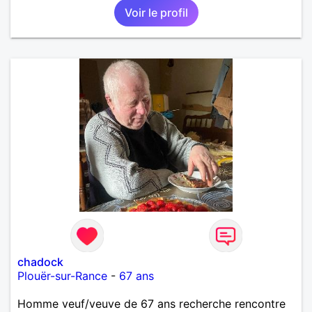
Voir le profil
partager avec humour et amour bisous à+ à bientôt
chadock
Plouër-sur-Rance
-
67 ans
Homme veuf/veuve de 67 ans recherche rencontre