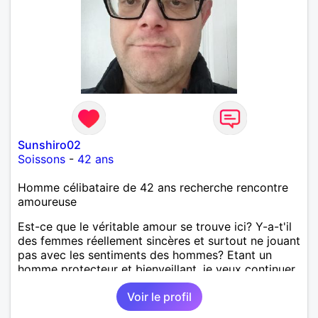
laisse « glisser » beaucoup de choses. Mais ne vous
m’éprenez pas Mesdames, si une personne que
j’aime me trahit une fois, il n’y aura pas de seconde
chance et je l’effacerai à « vitam eternam ».
Néanmoins, je suis un tout petit peu maniaque ainsi
qu’impatient. J’essaye de faire des efforts. Rien de
bien dramatique ! Du moins je le pense……Je suis un
homme facile à vivre. À vous si vous le souhaitez,
d’apprendre à me connaître davantage. J’en serai
ravi….A très bientôt je l’espère.
Sunshiro02
Soissons
-
42 ans
Homme célibataire de 42 ans recherche rencontre
amoureuse
Est-ce que le véritable amour se trouve ici? Y-a-t'il
des femmes réellement sincères et surtout ne jouant
pas avec les sentiments des hommes? Etant un
homme protecteur et bienveillant, je veux continuer
d'y croire et pouvoir enfin former la petite famille
Voir le profil
que je désir temps. Faux profil, profiteuse et autres
joyeuseté passer votre chemin, vous ne