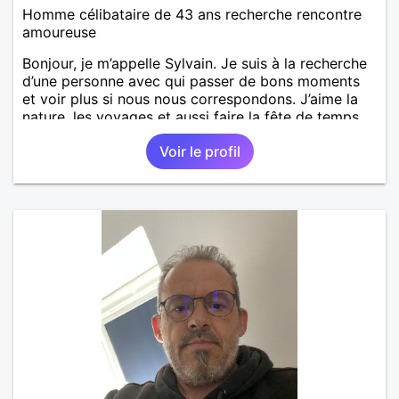
Homme célibataire de 43 ans recherche rencontre
amoureuse
Bonjour, je m’appelle Sylvain. Je suis à la recherche
d’une personne avec qui passer de bons moments
et voir plus si nous nous correspondons. J’aime la
nature, les voyages et aussi faire la fête de temps
en temps ;-)Je suis papa d’un petit garçon de 7 ans
Voir le profil
dont je m’occupe en garde alternée. J’aime à peu
près tous les styles de musique. (Oui je suis pas
trop fan de Jul). Je fais du sport pour garder la
forme et plutôt agréable à regarder. (Enfin je le
pense en tout cas 😂)