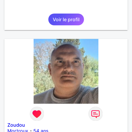
Voir le profil
Zoudou
Mortroux
-
54 ans