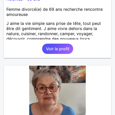
Femme divorcé(e) de 69 ans recherche rencontre
amoureuse
J aime la vie simple sans prise de tête, tout peut
être dit gentiment. J aime vivre dehors dans la
nature, cuisiner, randonner, camper, voyager,
découvrir, comprendre des nouveaux trucs
techniques et sur la vie des êtres vivants. J aime
Voir le profil
danser, faire la fête. Je ne bois pratiquement pas d
alcool, je fume rarement, je ris souvent. Je cherche
un vrai amoureux pour continuer à profiter de la vie
mais à deux. Je peux tout faire toute seule, mais j
en ai marre je veux partagé et rigoler