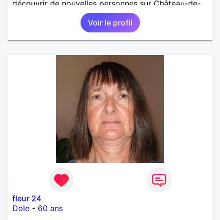
découvrir de nouvelles personnes sur Château-de-
Loir voire Le Mans ou La Flèche !
Voir le profil
fleur 24
Dole
-
60 ans