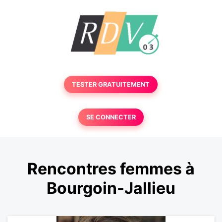
TESTER GRATUITEMENT
SE CONNECTER
Rencontres femmes à
Bourgoin-Jallieu