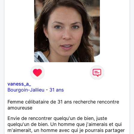
vaness_a_
Bourgoin-Jallieu
-
31 ans
Femme célibataire de 31 ans recherche rencontre
amoureuse
Envie de rencontrer quelqu'un de bien, juste
quelqu'un de bien. Un homme que j'aimerais et qui
m'aimerait, un homme avec qui je pourrais partager