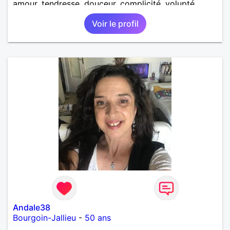
amour, tendresse, douceur, complicité, volupté,
sensualité.
Voir le profil
Andale38
Bourgoin-Jallieu
-
50 ans