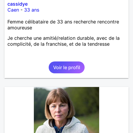
cassidye
Caen
-
33 ans
Femme célibataire de 33 ans recherche rencontre
amoureuse
Je cherche une amitié/relation durable, avec de la
complicité, de la franchise, et de la tendresse
Voir le profil