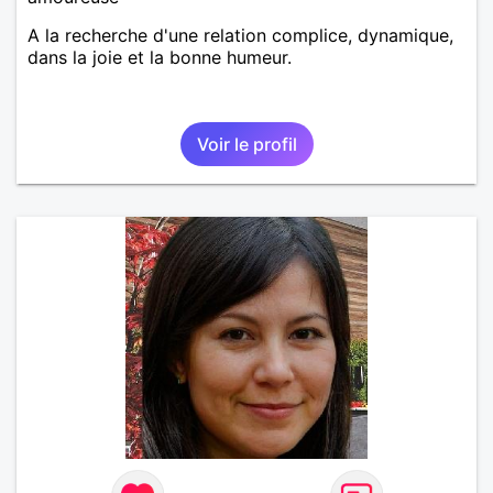
A la recherche d'une relation complice, dynamique,
dans la joie et la bonne humeur.
Voir le profil