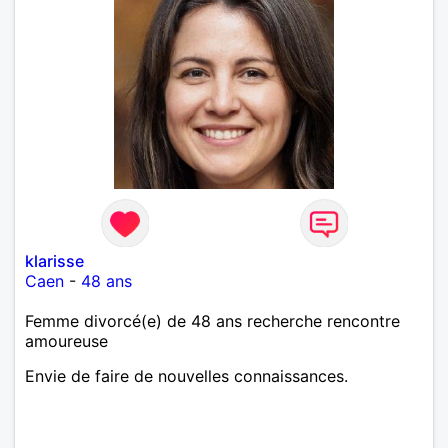
klarisse
Caen
-
48 ans
Femme divorcé(e) de 48 ans recherche rencontre
amoureuse
Envie de faire de nouvelles connaissances.