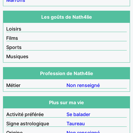
Les goûts de Nath4lie
Loisirs
Films
Sports
Musiques
Profession de Nath4lie
Métier
Non renseigné
Plus sur ma vie
Activité préférée
Se balader
Signe astrologique
Taureau
Origine
Non renseigné