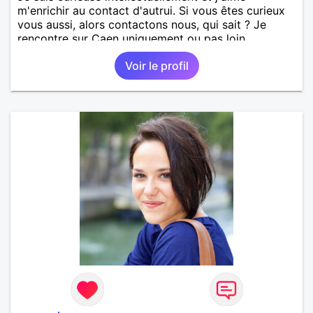
m'enrichir au contact d'autrui. Si vous êtes curieux
vous aussi, alors contactons nous, qui sait ? Je
rencontre sur Caen uniquement ou pas loin.
Voir le profil