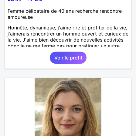
Femme célibataire de 40 ans recherche rencontre
amoureuse
Honnête, dynamique, j'aime rire et profiter de la vie,
j'aimerais rencontrer un homme ouvert et curieux de
la vie. J'aime bien découvrir de nouvelles activités
donc je ne me ferme pas pour pratiquer un autre
sport ou autre jeux en bonne compagnie. Ne faut-il
Voir le profil
pas s'ouvrir pour découvrir son âme soeur !