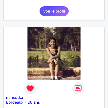
Voir le profil
nanestka
Bordeaux
-
26 ans