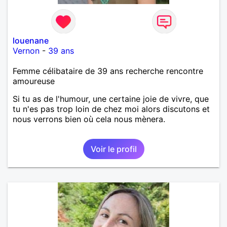
louenane
Vernon
-
39 ans
Femme célibataire de 39 ans recherche rencontre
amoureuse
Si tu as de l'humour, une certaine joie de vivre, que
tu n'es pas trop loin de chez moi alors discutons et
nous verrons bien où cela nous mènera.
Voir le profil