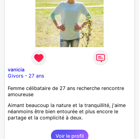
vanicia
Givors
-
27 ans
Femme célibataire de 27 ans recherche rencontre
amoureuse
Aimant beaucoup la nature et la tranquillité, j'aime
néanmoins être bien entourée et plus encore le
partage et la complicité à deux.
Voir le profil