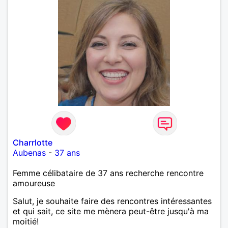
Charrlotte
Aubenas
-
37 ans
Femme célibataire de 37 ans recherche rencontre
amoureuse
Salut, je souhaite faire des rencontres intéressantes
et qui sait, ce site me mènera peut-être jusqu'à ma
moitié!