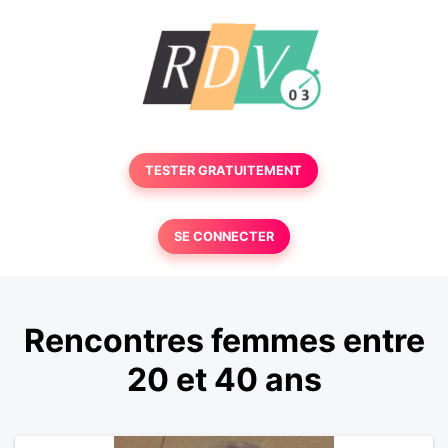
TESTER GRATUITEMENT
SE CONNECTER
Rencontres femmes entre
20 et 40 ans