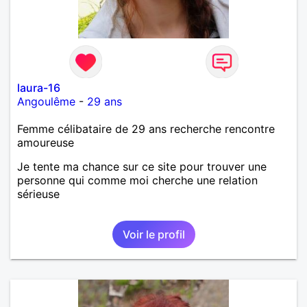
laura-16
Angoulême
-
29 ans
Femme célibataire de 29 ans recherche rencontre
amoureuse
Je tente ma chance sur ce site pour trouver une
personne qui comme moi cherche une relation
sérieuse
Voir le profil