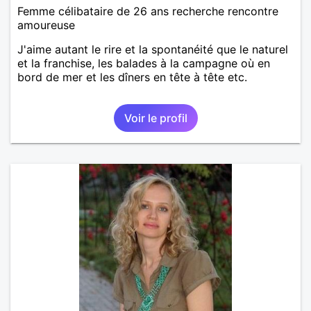
Femme célibataire de 26 ans recherche rencontre
amoureuse
J'aime autant le rire et la spontanéité que le naturel
et la franchise, les balades à la campagne où en
bord de mer et les dîners en tête à tête etc.
Voir le profil