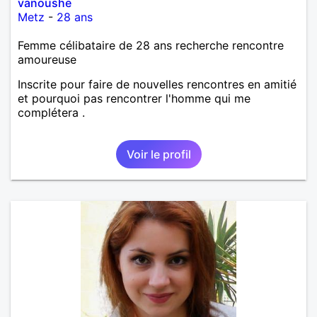
vanoushe
Metz
-
28 ans
Femme célibataire de 28 ans recherche rencontre
amoureuse
Inscrite pour faire de nouvelles rencontres en amitié
et pourquoi pas rencontrer l'homme qui me
complétera .
Voir le profil