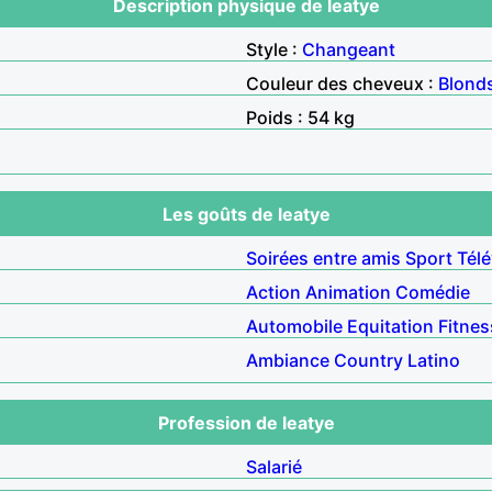
Description physique de leatye
Style :
Changeant
Couleur des cheveux :
Blond
Poids : 54 kg
Les goûts de leatye
Soirées entre amis
Sport
Télé
Action
Animation
Comédie
Automobile
Equitation
Fitnes
Ambiance
Country
Latino
Profession de leatye
Salarié