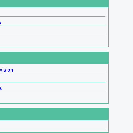
s
vision
s