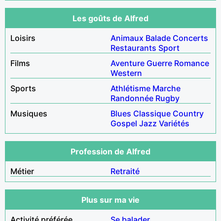
Les goûts de Alfred
Loisirs
Animaux
Balade
Concerts
Restaurants
Sport
Films
Aventure
Guerre
Romance
Western
Sports
Athlétisme
Marche
Randonnée
Rugby
Musiques
Blues
Classique
Country
Gospel
Jazz
Variétés
Profession de Alfred
Métier
Retraité
Plus sur ma vie
Activité préférée
Se balader