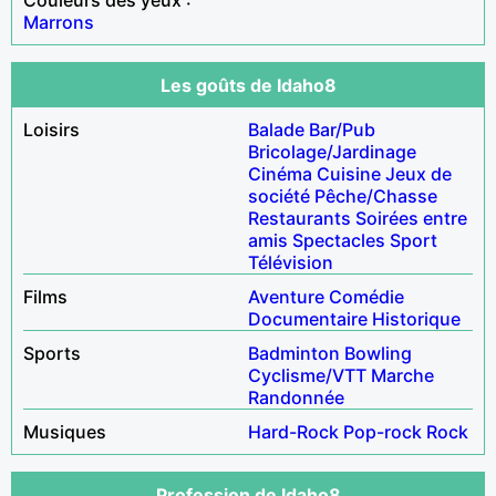
Marrons
Les goûts de Idaho8
Loisirs
Balade
Bar/Pub
Bricolage/Jardinage
Cinéma
Cuisine
Jeux de
société
Pêche/Chasse
Restaurants
Soirées entre
amis
Spectacles
Sport
Télévision
Films
Aventure
Comédie
Documentaire
Historique
Sports
Badminton
Bowling
Cyclisme/VTT
Marche
Randonnée
Musiques
Hard-Rock
Pop-rock
Rock
Profession de Idaho8